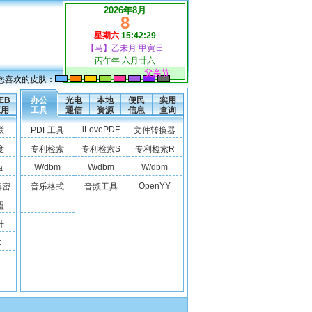
2026年8月
8
星期六
15:42:30
【马】乙未月 甲寅日
丙午年 六月廿六
父亲节
您喜欢的皮肤：
EB
办公
光电
本地
便民
实用
应用
工具
通信
资源
信息
查询
iLovePDF
联
PDF工具
文件转换器
度
专利检索
专利检索S
专利检索R
W/dbm
W/dbm
W/dbm
a
OpenYY
解密
音乐格式
音频工具
盟
计
t