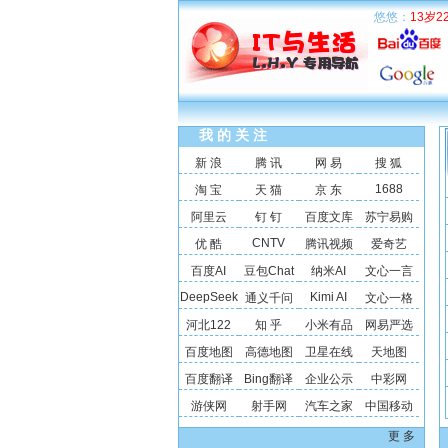
悠悠：
13岁2
我 的 关 注
新 浪
腾 讯
网 易
搜 狐
1688
淘 宝
天 猫
京 东
阿里云
钉 钉
百度文库
苏宁易购
CNTV
优 酷
腾讯视频
爱奇艺
百度AI
豆包Chat
纳米AI
文心一言
DeepSeek
Kimi AI
通义千问
文心一格
河北122
知 乎
小米有品
网易严选
百度地图
高德地图
卫星在线
天地图
百度翻译
Bing翻译
企业公示
中彩网
游侠网
射手网
汽车之家
中国移动
更 多