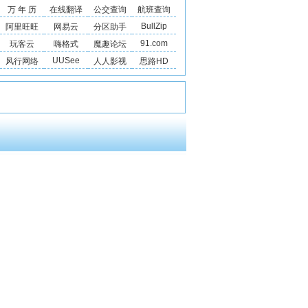
万 年 历
在线翻译
公交查询
航班查询
BullZip
阿里旺旺
网易云
分区助手
91.com
玩客云
嗨格式
魔趣论坛
UUSee
风行网络
人人影视
思路HD