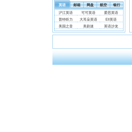
英语
邮箱
网盘
航空
银行
沪江英语
可可英语
爱思英语
普特听力
大耳朵英语
Ell英语
美国之音
美剧迷
英语沙龙