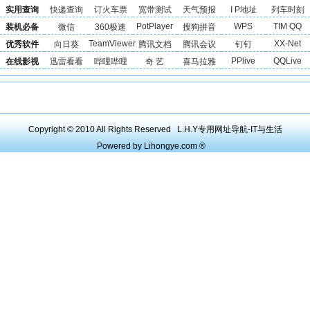
实用查询
快递查询
订火车票
宽带测试
天气预报
I P地址
列车时刻
PotPlayer
WPS
TIM QQ
装机必备
微信
360极速
搜狗拼音
TeamViewer
XX-Net
优秀软件
向日葵
腾讯文档
腾讯会议
钉钉
PPlive
QQLive
在线影视
迅雷看看
哔哩哔哩
奇 艺
喜马拉雅
Copyright © 2010 All Rights Reserved L.H.Y专用网址导航-IT与生活
Powered by Lihongye.com ®