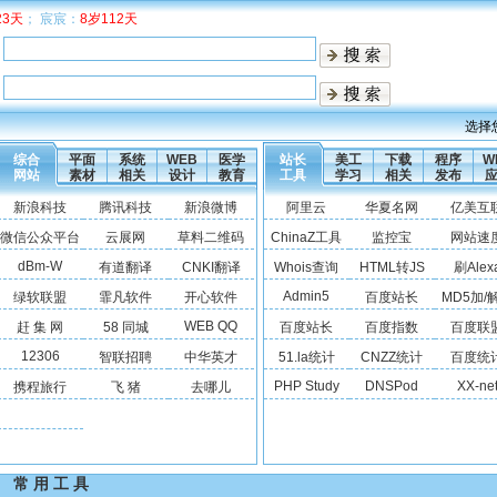
23天
； 宸宸：
8岁112天
选择
综合
平面
系统
WEB
医学
站长
美工
下载
程序
W
网站
素材
相关
设计
教育
工具
学习
相关
发布
新浪科技
腾讯科技
新浪微博
阿里云
华夏名网
亿美互
微信公众平台
云展网
草料二维码
ChinaZ工具
监控宝
网站速
dBm-W
有道翻译
CNKI翻译
Whois查询
HTML转JS
刷Alex
Admin5
绿软联盟
霏凡软件
开心软件
百度站长
MD5加/
WEB QQ
赶 集 网
58 同城
百度站长
百度指数
百度联
12306
智联招聘
中华英才
51.la统计
CNZZ统计
百度统
PHP Study
DNSPod
XX-ne
携程旅行
飞 猪
去哪儿
常 用 工 具